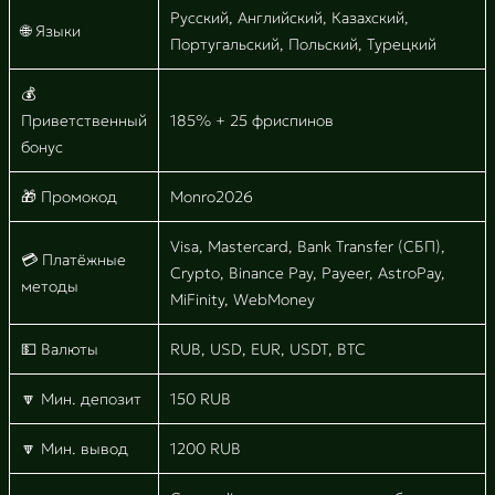
Русский, Английский, Казахский,
🌐 Языки
Португальский, Польский, Турецкий
💰
Приветственный
185% + 25 фриспинов
бонус
🎁 Промокод
Monro2026
Visa, Mastercard, Bank Transfer (СБП),
💳 Платёжные
Crypto, Binance Pay, Payeer, AstroPay,
методы
MiFinity, WebMoney
💵 Валюты
RUB, USD, EUR, USDT, BTC
🔽 Мин. депозит
150 RUB
🔽 Мин. вывод
1200 RUB