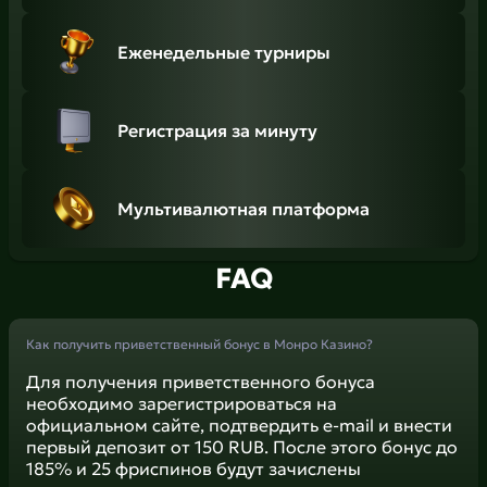
Еженедельные турниры
Регистрация за минуту
Мультивалютная платформа
FAQ
Как получить приветственный бонус в Монро Казино?
Для получения приветственного бонуса
необходимо зарегистрироваться на
официальном сайте, подтвердить e-mail и внести
первый депозит от 150 RUB. После этого бонус до
185% и 25 фриспинов будут зачислены