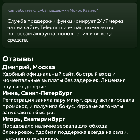
Как работает служба поддержки Монро Казино?
Служба поддержки функционирует 24/7 через
чат на сайте, Telegram и e-mail, помогая по
вопросам аккаунта, пополнения и вывода
средств.
Отзывы
Дмитрий, Москва
Удобный официальный сайт, быстрый вход и
моментальные выплаты без задержек. Лицензия
внушает доверие.
Инна, Санкт-Петербург
Регистрация заняла пару минут, сразу активировала
промокод и получила бонус. Игровые автоматы
запускаются быстро.
Игорь, Екатеринбург
Порадовало наличие зеркала для обхода
блокировок. Удобная поддержка всегда на связи,
помогает оперативно.