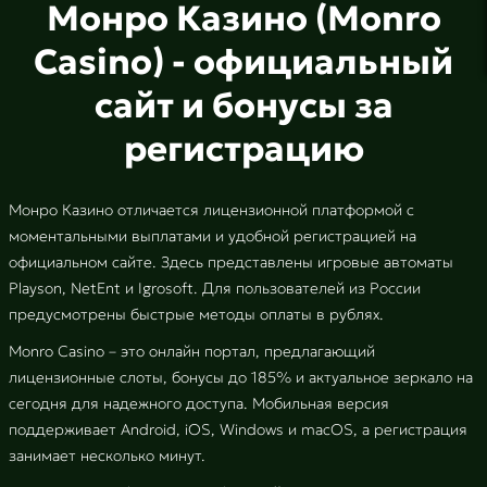
Монро Казино (Monro
Casino) - официальный
сайт и бонусы за
регистрацию
Монро Казино отличается лицензионной платформой с
моментальными выплатами и удобной регистрацией на
официальном сайте. Здесь представлены игровые автоматы
Playson, NetEnt и Igrosoft. Для пользователей из России
предусмотрены быстрые методы оплаты в рублях.
Monro Casino – это онлайн портал, предлагающий
лицензионные слоты, бонусы до 185% и актуальное зеркало на
сегодня для надежного доступа. Мобильная версия
поддерживает Android, iOS, Windows и macOS, а регистрация
занимает несколько минут.