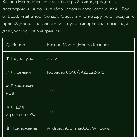
Казино Monro обеспечивает быстрый вывод средств на
платформе и широкий выбор игровых автоматов онлайн: Book
of Dead, Fruit Shop, Gonzo’s Quest и многие другие от ведущих
провайдеров. Пользователи могут активировать промокоды
для увеличения выигрышей.
🥇 Монро
Казино Monro (Монро Казино)
⬆ Год запуска
2022
✅ Лицензия
Кюрасао 8048/JAZ2022-315
✔ Принимает
Да
RUB
🇷🇺 Для
Да
игроков из РФ
📱 Приложение
Android, iOS, macOS, Windows