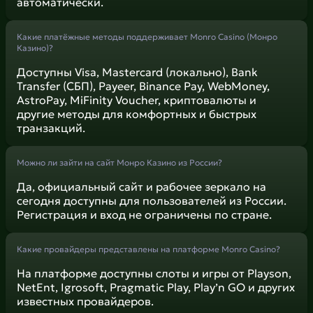
автоматически.
Какие платёжные методы поддерживает Monro Casino (Монро
Казино)?
Доступны Visa, Mastercard (локально), Bank
Transfer (СБП), Payeer, Binance Pay, WebMoney,
AstroPay, MiFinity Voucher, криптовалюты и
другие методы для комфортных и быстрых
транзакций.
Можно ли зайти на сайт Монро Казино из России?
Да, официальный сайт и рабочее зеркало на
сегодня доступны для пользователей из России.
Регистрация и вход не ограничены по стране.
Какие провайдеры представлены на платформе Monro Casino?
На платформе доступны слоты и игры от Playson,
NetEnt, Igrosoft, Pragmatic Play, Play’n GO и других
известных провайдеров.