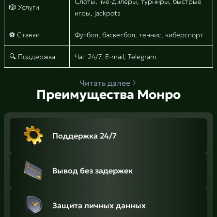
Слоты, live-дилеры, турниры, быстрые
🎲 Услуги
игры, jackpots
⚽ Ставки
Футбол, баскетбол, теннис, киберспорт
🔍 Поддержка
Чат 24/7, E-mail, Telegram
Читать далее
Преимущества Монро
Поддержка 24/7
Вывод без задержек
Защита личных данных